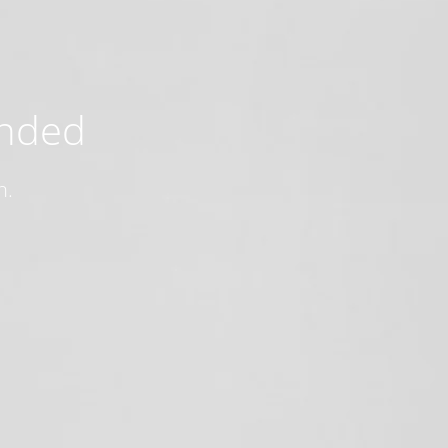
ended
n.