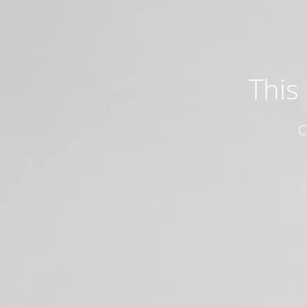
This
C